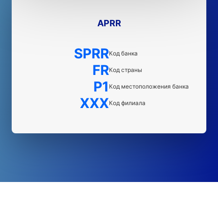
APRR
SPRR
Код банка
FR
Код страны
P1
Код местоположения банка
XXX
Код филиала