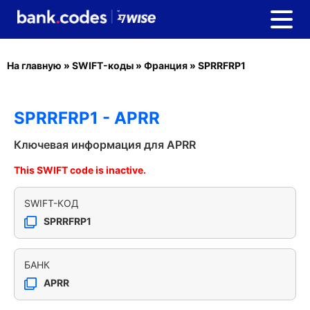
На главную
»
SWIFT-коды
»
Франция
»
SPRRFRP1
SPRRFRP1 - APRR
Ключевая информация для APRR
This SWIFT code is inactive.
SWIFT-КОД
SPRRFRP1
БАНК
APRR