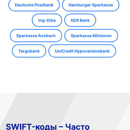
Deutsche Postbank
Hamburger Sparkasse
Ing-Diba
N26 Bank
Sparkasse Ansbach
Sparkasse Kölnbonn
Targobank
UniCredit Hypovereinsbank
SWIFT-коды – Часто