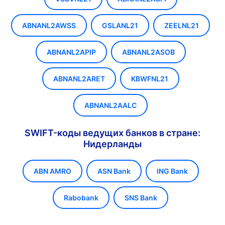
ABNANL2AWSS
GSLANL21
ZEELNL21
ABNANL2APIP
ABNANL2ASOB
ABNANL2ARET
KBWFNL21
ABNANL2AALC
SWIFT-коды ведущих банков в стране:
Нидерланды
ABN AMRO
ASN Bank
ING Bank
Rabobank
SNS Bank