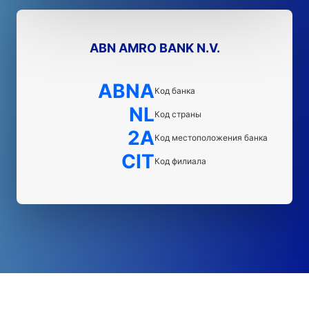
ABN AMRO BANK N.V.
ABNA
Код банка
NL
Код страны
2A
Код местоположения банка
CIT
Код филиала