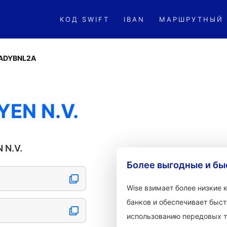
КОД SWIFT
IBAN
МАРШРУТНЫЙ
ADYBNL2A
YEN N.V.
 N.V.
Более выгодные и бы
Wise взимает более низкие
банков и обеспечивает быст
использованию передовых т