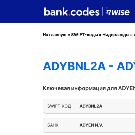
На главную
»
SWIFT-коды
»
Нидерланды
»
ADYBNL2A - AD
Ключевая информация для ADYEN
SWIFT-КОД
ADYBNL2A
БАНК
ADYEN N.V.