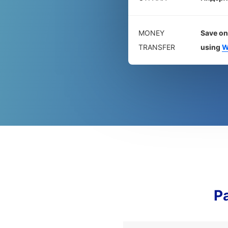
MONEY
Save on
TRANSFER
using
W
Р