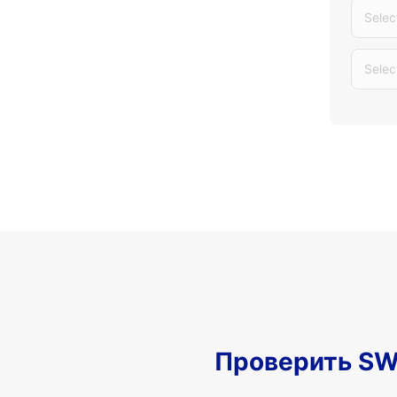
Selec
Selec
Проверить SW