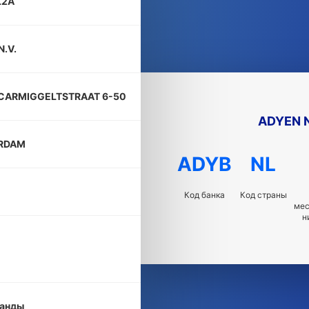
L2A
N.V.
CARMIGGELTSTRAAT 6-50
ADYEN N
RDAM
ADYB
NL
Код банка
Код страны
ме
н
анды