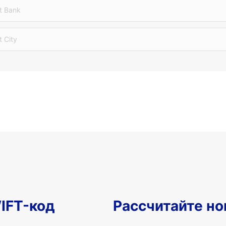
t Bank
t City
IFT-код
Рассчитайте но