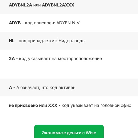
ADYBNL2A
или
ADYBNL2AXXX
ADYB
- код присвоен: ADYEN N.V.
NL
- код принадлежит: Нидерланды
2A
- код указывает на месторасположение
A
- A означает, что код активен
не присвоено или XXX
- код указывает на головной офис
Экономьте деньги с Wise