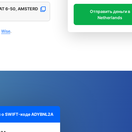
T 6-50, AMSTERD
Отправить деньги в
Netherlands
с
Wise
.
 о SWIFT-коде
ADYBNL2A