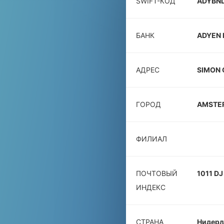
SWIFT-КОД
ADYBN
БАНК
ADYEN 
АДРЕС
SIMON 
ГОРОД
AMSTE
ФИЛИАЛ
ПОЧТОВЫЙ
1011 DJ
ИНДЕКС
СТРАНА
Нидерл