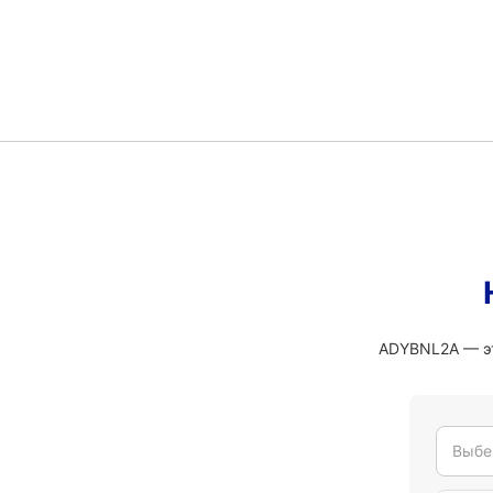
ADYBNL2A — эт
Выбе