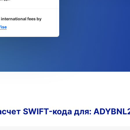
 international fees by
ise
асчет SWIFT-кода для: ADYBNL