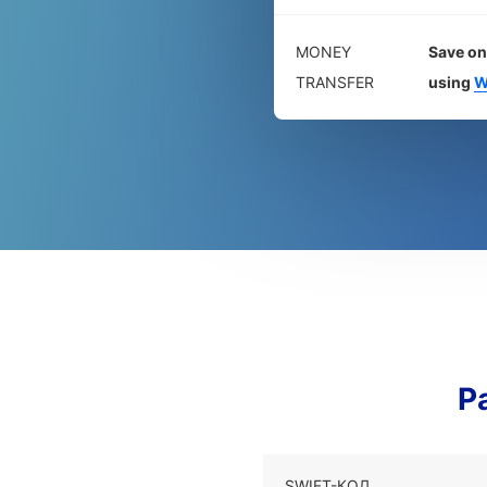
MONEY
Save on
TRANSFER
using
W
Р
SWIFT-КОД