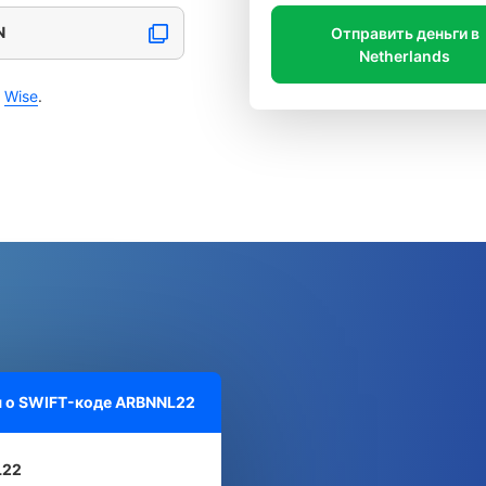
N
Отправить деньги в
Netherlands
с
Wise
.
 о SWIFT-коде
ARBNNL22
L22