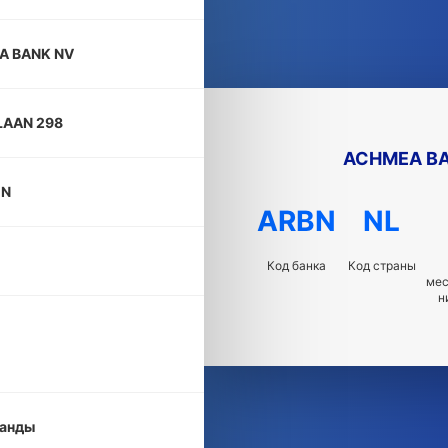
A BANK NV
AAN 298
ACHMEA BA
EN
ARBN
NL
Код банка
Код страны
ме
н
анды