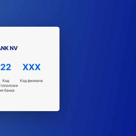
NK NV
22
XXX
Код
Код филиала
стоположе
ия банка