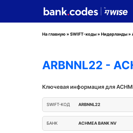
На главную
»
SWIFT-коды
»
Нидерланды
»
ARBNNL22 - A
Ключевая информация для ACHM
SWIFT-КОД
ARBNNL22
БАНК
ACHMEA BANK NV