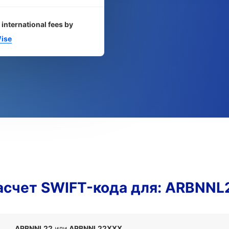
 international fees by
ise
асчет SWIFT-кода для: ARBNNL
ARBNNL22
или
ARBNNL22XXX