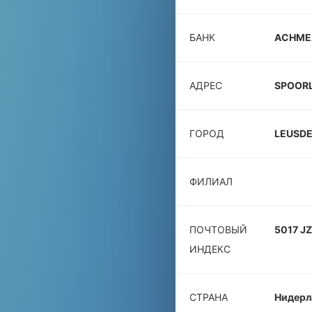
БАНК
ACHME
АДРЕС
SPOORL
ГОРОД
LEUSD
ФИЛИАЛ
ПОЧТОВЫЙ
5017 JZ
ИНДЕКС
СТРАНА
Нидерл