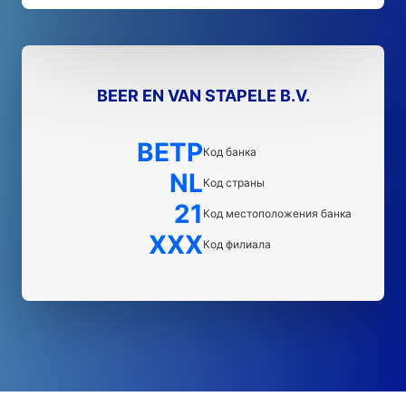
BEER EN VAN STAPELE B.V.
BETP
Код банка
NL
Код страны
21
Код местоположения банка
XXX
Код филиала