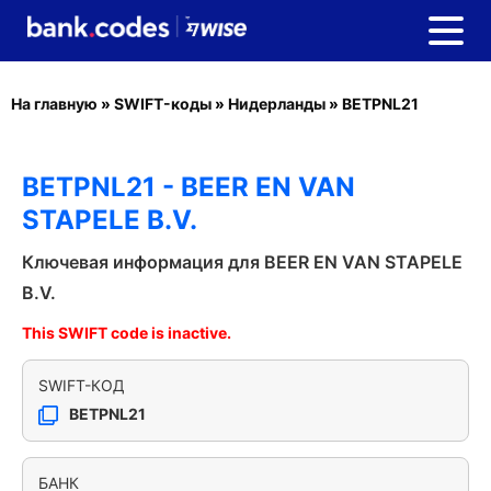
На главную
»
SWIFT-коды
»
Нидерланды
»
BETPNL21
BETPNL21 - BEER EN VAN
STAPELE B.V.
Ключевая информация для BEER EN VAN STAPELE
B.V.
This SWIFT code is inactive.
SWIFT-КОД
BETPNL21
БАНК