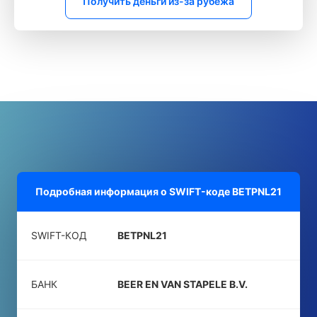
Получить деньги из-за рубежа
Подробная информация о SWIFT-коде
BETPNL21
SWIFT-КОД
BETPNL21
БАНК
BEER EN VAN STAPELE B.V.