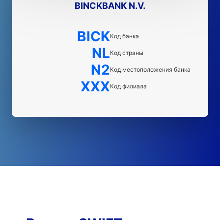
BINCKBANK N.V.
BICK
Код банка
NL
Код страны
N2
Код местоположения банка
XXX
Код филиала