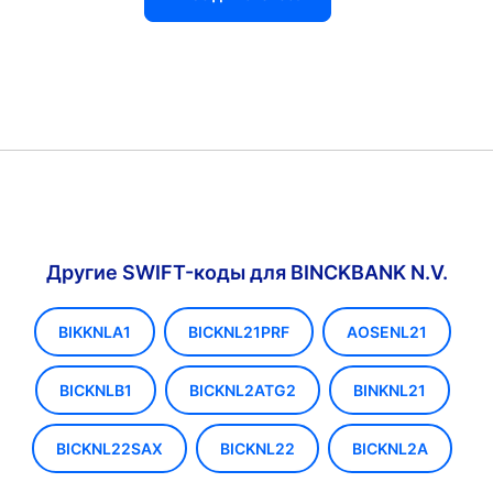
Другие SWIFT-коды для BINCKBANK N.V.
BIKKNLA1
BICKNL21PRF
AOSENL21
BICKNLB1
BICKNL2ATG2
BINKNL21
BICKNL22SAX
BICKNL22
BICKNL2A