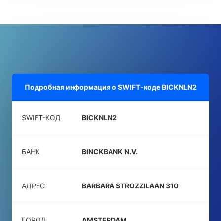
Подробная информация о SWIFT-коде
BICKNLN2
SWIFT-КОД
BICKNLN2
БАНК
BINCKBANK N.V.
АДРЕС
BARBARA STROZZILAAN 310
ГОРОД
AMSTERDAM