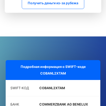
Получить деньги из-за рубежа
Подробная информация о SWIFT-коде
COBANL2XTAM
SWIFT-КОД
COBANL2XTAM
БАНК
COMMERZBANK AG BENELUX