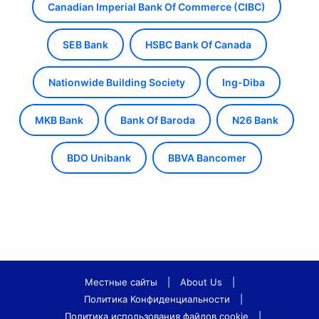
Canadian Imperial Bank Of Commerce (CIBC)
SEB Bank
HSBC Bank Of Canada
Nationwide Building Society
Ing-Diba
MKB Bank
Bank Of Baroda
N26 Bank
BDO Unibank
BBVA Bancomer
Местные сайты
|
About Us
|
Политика Конфиденциальности
|
Политика использования файлов cookie
|