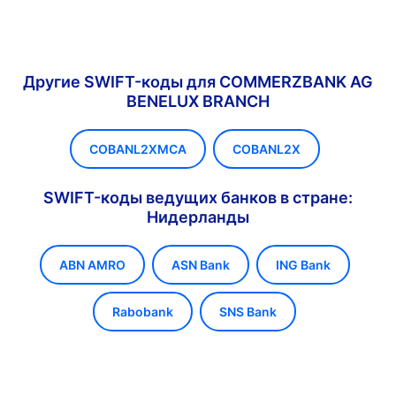
Другие SWIFT-коды для COMMERZBANK AG
BENELUX BRANCH
COBANL2XMCA
COBANL2X
SWIFT-коды ведущих банков в стране:
Нидерланды
ABN AMRO
ASN Bank
ING Bank
Rabobank
SNS Bank