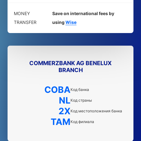
MONEY
Save on international fees by
TRANSFER
using
Wise
COMMERZBANK AG BENELUX
BRANCH
COBA
Код банка
NL
Код страны
2X
Код местоположения банка
TAM
Код филиала