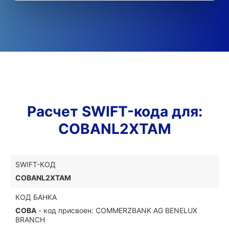
Расчет SWIFT-кода для:
COBANL2XTAM
SWIFT-КОД
COBANL2XTAM
КОД БАНКА
COBA
- код присвоен: COMMERZBANK AG BENELUX
BRANCH