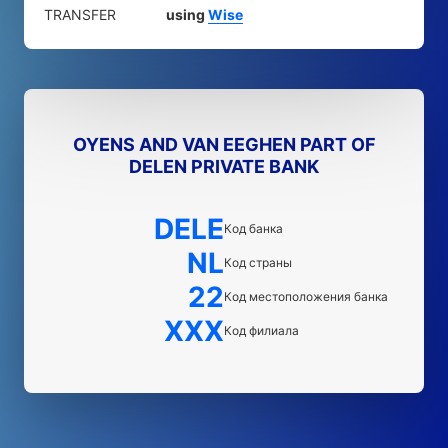
TRANSFER
using
Wise
OYENS AND VAN EEGHEN PART OF
DELEN PRIVATE BANK
DELE
Код банка
NL
Код страны
22
Код местоположения банка
XXX
Код филиала