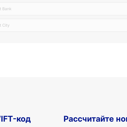
t Bank
t City
IFT-код
Рассчитайте но