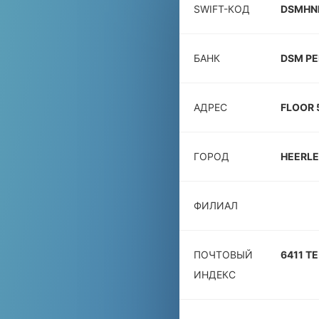
SWIFT-КОД
DSMHN
БАНК
DSM PE
АДРЕС
FLOOR 
ГОРОД
HEERL
ФИЛИАЛ
ПОЧТОВЫЙ
6411 TE
ИНДЕКС