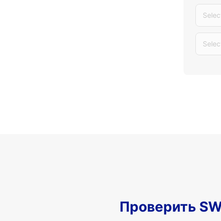
Selec
Selec
Проверить SW