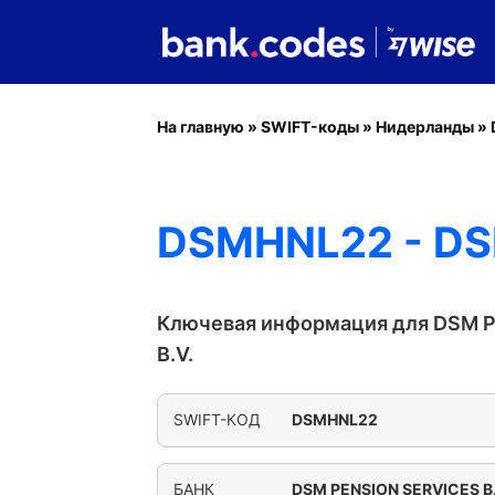
На главную
»
SWIFT-коды
»
Нидерланды
»
DSMHNL22 - DS
Ключевая информация для DSM 
B.V.
SWIFT-КОД
DSMHNL22
БАНК
DSM PENSION SERVICES B.