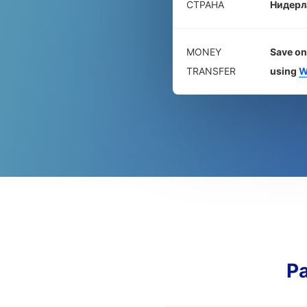
СТРАНА
Нидерл
MONEY
Save on
TRANSFER
using
W
Р