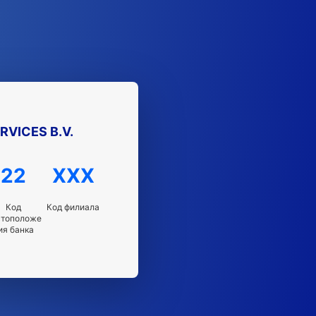
RVICES B.V.
22
XXX
Код
Код филиала
стоположе
ия банка