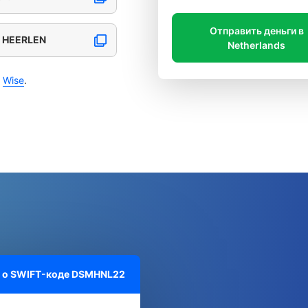
Отправить деньги в
, HEERLEN
Netherlands
с
Wise
.
 о SWIFT-коде
DSMHNL22