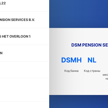
L22
NSION SERVICES B.V.
5 HET OVERLOON 1
DSM PENSION SE
EN
DSMH
NL
Код банка
Код страны
ме
н