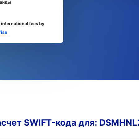
анды
 international fees by
ise
асчет SWIFT-кода для: DSMHNL