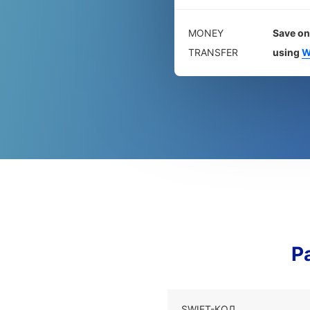
MONEY
Save on
TRANSFER
using
W
Р
SWIFT-КОД