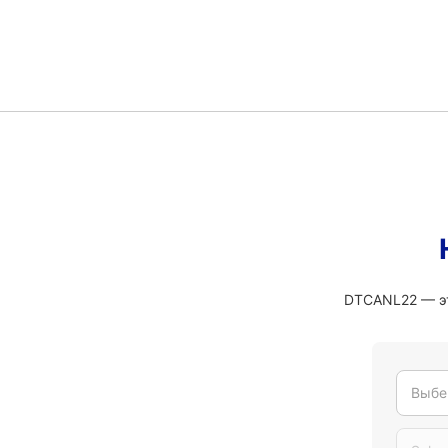
DTCANL22 — эт
Выбе