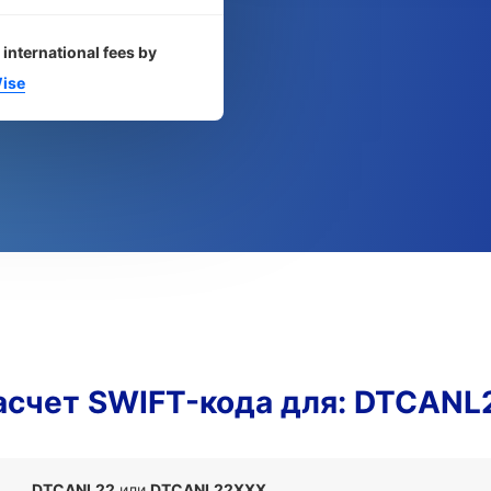
 international fees by
ise
асчет SWIFT-кода для: DTCANL
DTCANL22
или
DTCANL22XXX