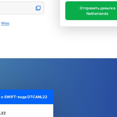
Отправить деньги в
Netherlands
с
Wise
.
 о SWIFT-коде
DTCANL22
L22