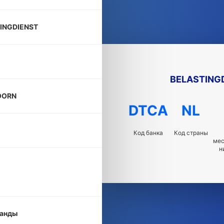
INGDIENST
BELASTING
OORN
DTCA
NL
Код банка
Код страны
ме
н
анды