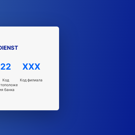
DIENST
22
XXX
Код
Код филиала
стоположе
ия банка