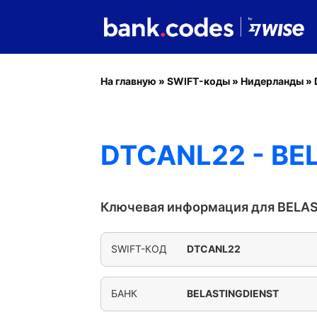
На главную
»
SWIFT-коды
»
Нидерланды
»
DTCANL22 - BE
Ключевая информация для BELA
SWIFT-КОД
DTCANL22
БАНК
BELASTINGDIENST