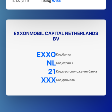
TRANSFER
using
Wise
EXXONMOBIL CAPITAL NETHERLANDS
BV
EXXO
Код банка
NL
Код страны
21
Код местоположения банка
XXX
Код филиала