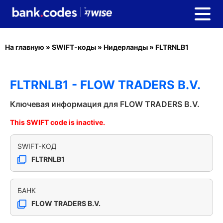
На главную
»
SWIFT-коды
»
Нидерланды
»
FLTRNLB1
FLTRNLB1 - FLOW TRADERS B.V.
Ключевая информация для FLOW TRADERS B.V.
This SWIFT code is inactive.
SWIFT-КОД
FLTRNLB1
БАНК
FLOW TRADERS B.V.