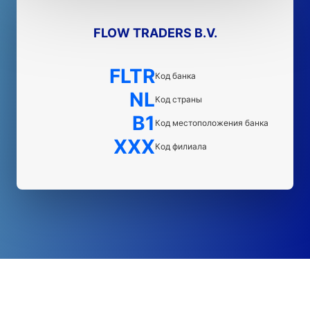
FLOW TRADERS B.V.
FLTR
Код банка
NL
Код страны
B1
Код местоположения банка
XXX
Код филиала