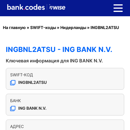
На главную
»
SWIFT-коды
»
Нидерланды
»
INGBNL2ATSU
INGBNL2ATSU - ING BANK N.V.
Ключевая информация для ING BANK N.V.
SWIFT-КОД
INGBNL2ATSU
БАНК
ING BANK N.V.
АДРЕС