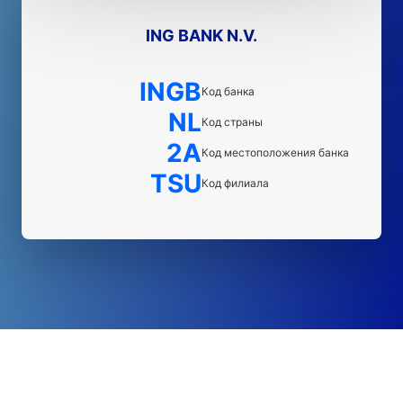
ING BANK N.V.
INGB
Код банка
NL
Код страны
2A
Код местоположения банка
TSU
Код филиала