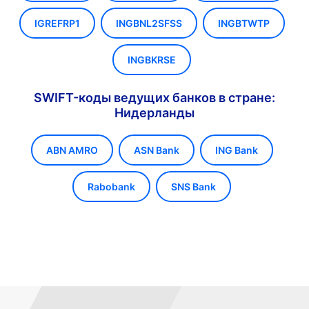
IGREFRP1
INGBNL2SFSS
INGBTWTP
INGBKRSE
SWIFT-коды ведущих банков в стране:
Нидерланды
ABN AMRO
ASN Bank
ING Bank
Rabobank
SNS Bank