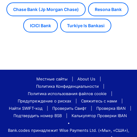
Chase Bank (Jp Morgan Chase)
Resona Bank
ICICI Bank
Turkiye Is Bankasi
Местные сайты
|
About Us
|
Политика Конфиденциальности
|
Политика использования файлов cookie
|
Предупреждение о рисках
|
Свяжитесь с нами
|
Найти SWIFT-код
|
Проверить Свифт
|
Проверка IBAN
|
Подтвердить номер BSB
|
Калькулятор Проверки IBAN
•
Bank.codes принадлежит Wise Payments Ltd. («Мы», «США»),