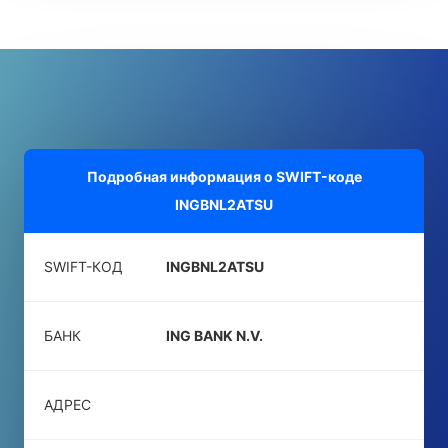
Подробная информация о SWIFT-коде
INGBNL2ATSU
SWIFT-КОД
INGBNL2ATSU
БАНК
ING BANK N.V.
АДРЕС