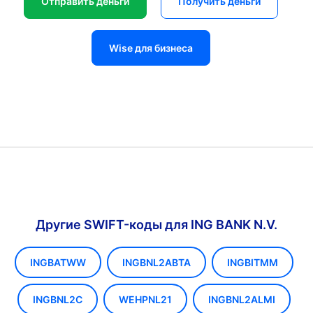
Отправить деньги
Получить деньги
Wise для бизнеса
Другие SWIFT-коды для ING BANK N.V.
INGBATWW
INGBNL2ABTA
INGBITMM
INGBNL2C
WEHPNL21
INGBNL2ALMI