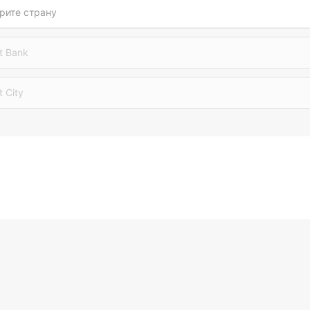
рите страну
t Bank
t City