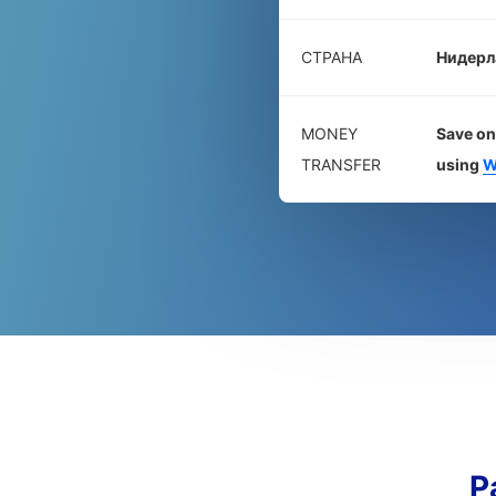
СТРАНА
Нидерл
MONEY
Save on
TRANSFER
using
W
Р