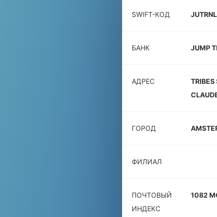
SWIFT-КОД
JUTRNL
БАНК
JUMP T
АДРЕС
TRIBES
CLAUDE
ГОРОД
AMSTE
ФИЛИАЛ
ПОЧТОВЫЙ
1082 M
ИНДЕКС