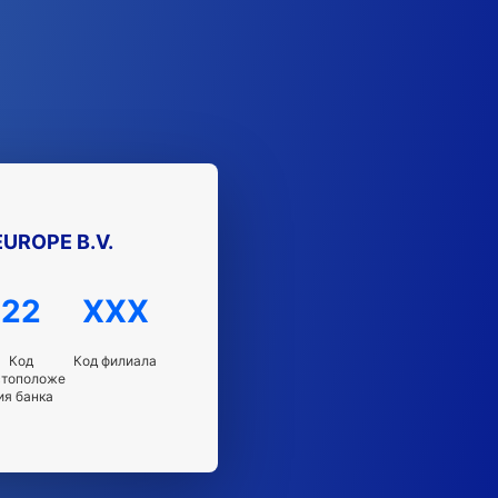
UROPE B.V.
22
XXX
Код
Код филиала
стоположе
ия банка