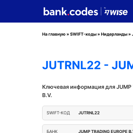
На главную
»
SWIFT-коды
»
Нидерланды
»
JUTRNL22 - JU
Ключевая информация для JUMP
B.V.
SWIFT-КОД
JUTRNL22
БАНК
JUMP TRADING EUROPE B.