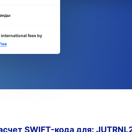
анды
 international fees by
ise
асчет SWIFT-кода для: JUTRNL