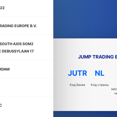
22
RADING EUROPE B.V.
 SOUTH AXIS SOM2
 DEBUSSYLAAN 17
JUMP TRADING E
RDAM
JUTR
NL
Код банка
Код страны
ме
н
C