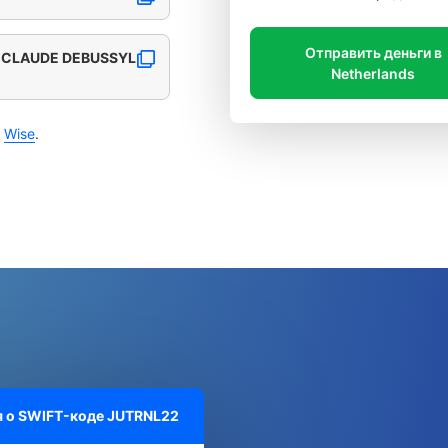
Отправить деньги в
2 CLAUDE DEBUSSYL
Netherlands
с
Wise
.
 о SWIFT-коде
JUTRNL22