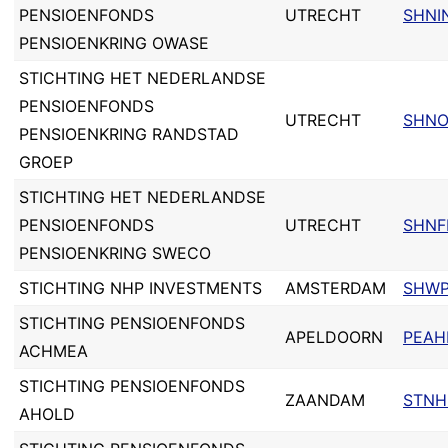
PENSIOENFONDS
UTRECHT
SHNI
PENSIOENKRING OWASE
STICHTING HET NEDERLANDSE
PENSIOENFONDS
UTRECHT
SHNO
PENSIOENKRING RANDSTAD
GROEP
STICHTING HET NEDERLANDSE
PENSIOENFONDS
UTRECHT
SHNF
PENSIOENKRING SWECO
STICHTING NHP INVESTMENTS
AMSTERDAM
SHWP
STICHTING PENSIOENFONDS
APELDOORN
PEAH
ACHMEA
STICHTING PENSIOENFONDS
ZAANDAM
STNH
AHOLD