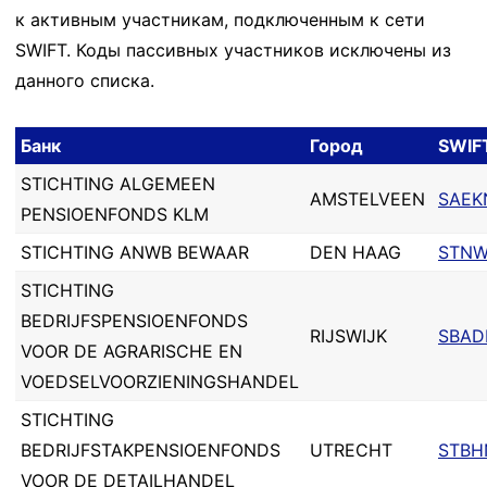
к активным участникам, подключенным к сети
SWIFT. Коды пассивных участников исключены из
данного списка.
Банк
Город
SWIF
STICHTING ALGEMEEN
AMSTELVEEN
SAEK
PENSIOENFONDS KLM
STICHTING ANWB BEWAAR
DEN HAAG
STNW
STICHTING
BEDRIJFSPENSIOENFONDS
RIJSWIJK
SBAD
VOOR DE AGRARISCHE EN
VOEDSELVOORZIENINGSHANDEL
STICHTING
BEDRIJFSTAKPENSIOENFONDS
UTRECHT
STBH
VOOR DE DETAILHANDEL