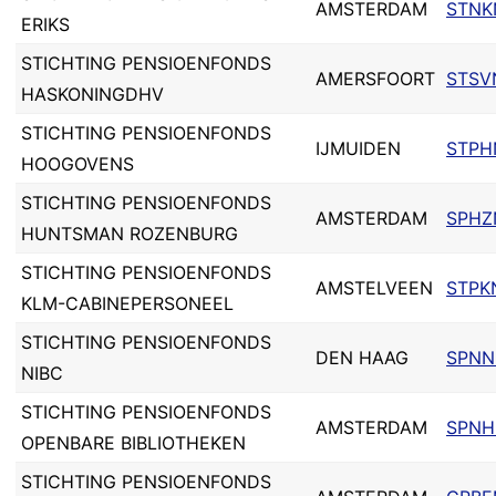
AMSTERDAM
STNK
ERIKS
STICHTING PENSIOENFONDS
AMERSFOORT
STSV
HASKONINGDHV
STICHTING PENSIOENFONDS
IJMUIDEN
STPH
HOOGOVENS
STICHTING PENSIOENFONDS
AMSTERDAM
SPHZ
HUNTSMAN ROZENBURG
STICHTING PENSIOENFONDS
AMSTELVEEN
STPK
KLM-CABINEPERSONEEL
STICHTING PENSIOENFONDS
DEN HAAG
SPNN
NIBC
STICHTING PENSIOENFONDS
AMSTERDAM
SPNH
OPENBARE BIBLIOTHEKEN
STICHTING PENSIOENFONDS