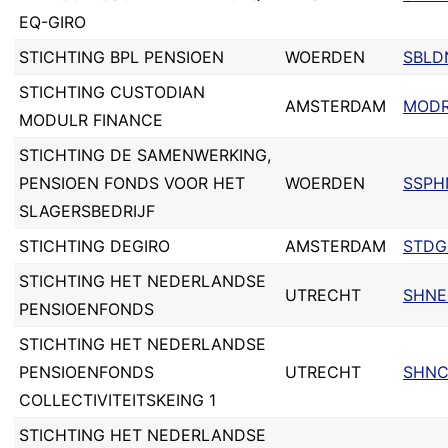
EQ-GIRO
STICHTING BPL PENSIOEN
WOERDEN
SBLD
STICHTING CUSTODIAN
AMSTERDAM
MOD
MODULR FINANCE
STICHTING DE SAMENWERKING,
PENSIOEN FONDS VOOR HET
WOERDEN
SSPH
SLAGERSBEDRIJF
STICHTING DEGIRO
AMSTERDAM
STDG
STICHTING HET NEDERLANDSE
UTRECHT
SHNE
PENSIOENFONDS
STICHTING HET NEDERLANDSE
PENSIOENFONDS
UTRECHT
SHNC
COLLECTIVITEITSKEING 1
STICHTING HET NEDERLANDSE