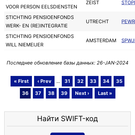
ZEIST
STOP
VOOR PERSON EELSDIENSTEN
STICHTING PENSIOENFONDS
UTRECHT
PEWR
WERK- EN (RE)INTEGRATIE
STICHTING PENSIOENFONDS
AMSTERDAM
SPWJ
WILL NIEMEIJER
Последнее обновление базы данных: 26-JAN-2024
« First
‹ Prev
...
31
32
33
34
35
36
37
38
39
Next ›
Last »
Найти SWIFT-код