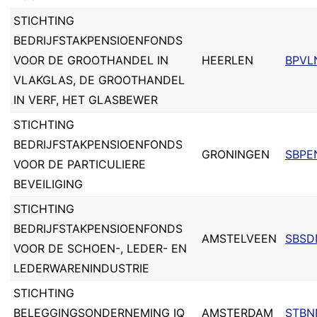
STICHTING
BEDRIJFSTAKPENSIOENFONDS
VOOR DE GROOTHANDEL IN
HEERLEN
BPVL
VLAKGLAS, DE GROOTHANDEL
IN VERF, HET GLASBEWER
STICHTING
BEDRIJFSTAKPENSIOENFONDS
GRONINGEN
SBPE
VOOR DE PARTICULIERE
BEVEILIGING
STICHTING
BEDRIJFSTAKPENSIOENFONDS
AMSTELVEEN
SBSD
VOOR DE SCHOEN-, LEDER- EN
LEDERWARENINDUSTRIE
STICHTING
BELEGGINGSONDERNEMING IQ
AMSTERDAM
STBN