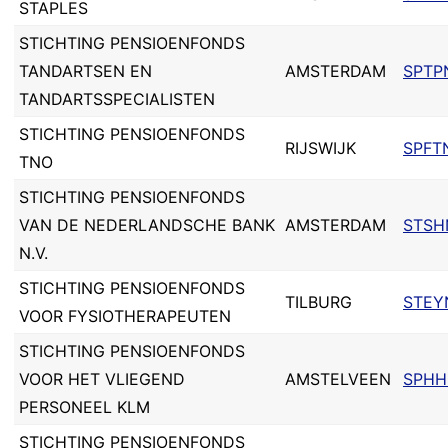
STAPLES
STICHTING PENSIOENFONDS
TANDARTSEN EN
AMSTERDAM
SPTP
TANDARTSSPECIALISTEN
STICHTING PENSIOENFONDS
RIJSWIJK
SPFT
TNO
STICHTING PENSIOENFONDS
VAN DE NEDERLANDSCHE BANK
AMSTERDAM
STSH
N.V.
STICHTING PENSIOENFONDS
TILBURG
STEY
VOOR FYSIOTHERAPEUTEN
STICHTING PENSIOENFONDS
VOOR HET VLIEGEND
AMSTELVEEN
SPHH
PERSONEEL KLM
STICHTING PENSIOENFONDS