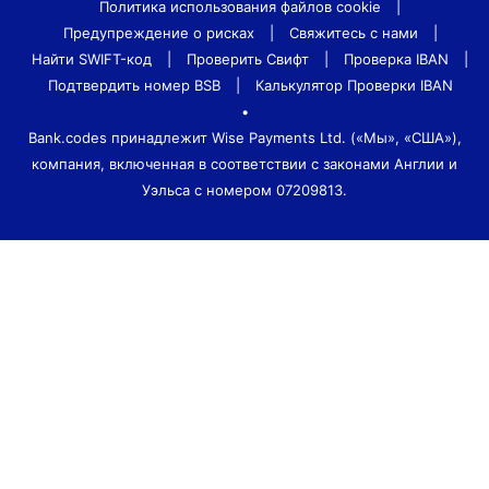
Политика использования файлов cookie
|
Предупреждение о рисках
|
Свяжитесь с нами
|
Найти SWIFT-код
|
Проверить Свифт
|
Проверка IBAN
|
Подтвердить номер BSB
|
Калькулятор Проверки IBAN
•
Bank.codes принадлежит Wise Payments Ltd. («Мы», «США»),
компания, включенная в соответствии с законами Англии и
Уэльса с номером 07209813.