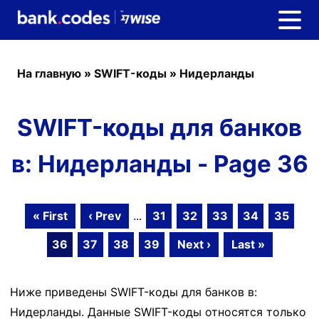
На главную
»
SWIFT-коды
»
Нидерланды
SWIFT-коды для банков
в: Нидерланды - Page 36
« First
‹ Prev
...
31
32
33
34
35
36
37
38
39
Next ›
Last »
Ниже приведены SWIFT-коды для банков в:
Нидерланды. Данные SWIFT-коды относятся только