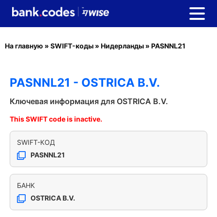
На главную
»
SWIFT-коды
»
Нидерланды
»
PASNNL21
PASNNL21 - OSTRICA B.V.
Ключевая информация для OSTRICA B.V.
This SWIFT code is inactive.
SWIFT-КОД
PASNNL21
БАНК
OSTRICA B.V.