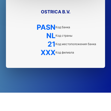
OSTRICA B.V.
PASN
Код банка
NL
Код страны
21
Код местоположения банка
XXX
Код филиала