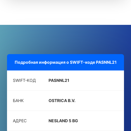
Подробная информация о SWIFT-коде
PASNNL21
SWIFT-КОД
PASNNL21
БАНК
OSTRICA B.V.
АДРЕС
NESLAND 5 BG