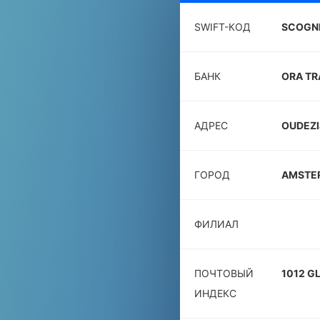
SWIFT-КОД
SCOGN
БАНК
ORA TR
АДРЕС
OUDEZI
ГОРОД
AMSTE
ФИЛИАЛ
ПОЧТОВЫЙ
1012 G
ИНДЕКС