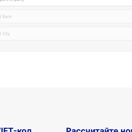
t Bank
t City
IFT-код
Рассчитайте но