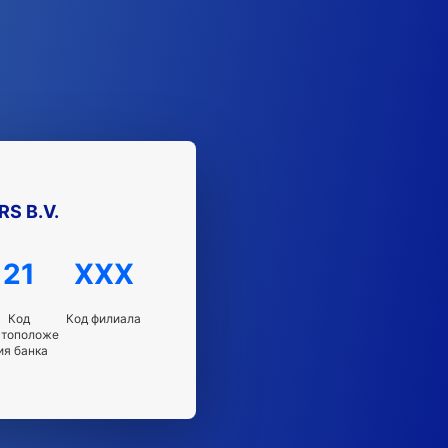
S B.V.
21
XXX
Код
Код филиала
стоположе
ия банка