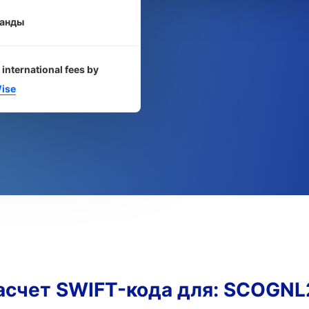
анды
 international fees by
ise
асчет SWIFT-кода для: SCOGNL