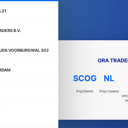
L21
ADERS B.V.
JDS VOORBURGWAL 302
ORA TRADER
RDAM
SCOG
NL
Код банка
Код страны
ме
н
L