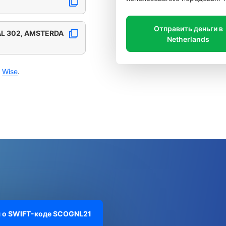
Отправить деньги в
L 302, AMSTERDA
Netherlands
с
Wise
.
 о SWIFT-коде
SCOGNL21