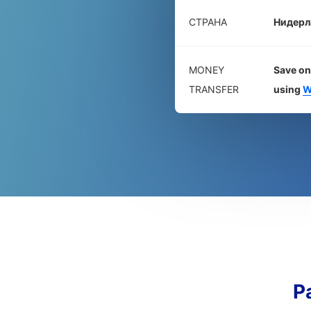
СТРАНА
Нидерл
MONEY
Save on
TRANSFER
using
W
Р