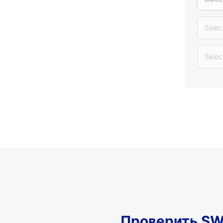
Selec
Selec
Проверить SW