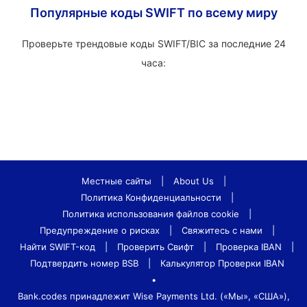
Популярные коды SWIFT по всему миру
Проверьте трендовые коды SWIFT/BIC за последние 24
часа:
Местные сайты
|
About Us
|
Политика Конфиденциальности
|
Политика использования файлов cookie
|
Предупреждение о рисках
|
Свяжитесь с нами
|
Найти SWIFT-код
|
Проверить Свифт
|
Проверка IBAN
|
Подтвердить номер BSB
|
Калькулятор Проверки IBAN
•
Bank.codes принадлежит Wise Payments Ltd. («Мы», «США»),