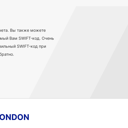
счета. Вы также можете
имый Вам SWIFT-код. Очень
вильный SWIFT-код при
братно.
 LONDON