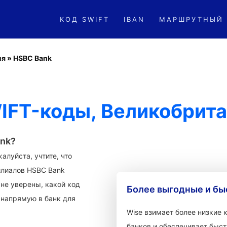
КОД SWIFT
IBAN
МАРШРУТНЫЙ
ия
»
HSBC Bank
IFT-коды, Великобрит
ank?
алуйста, учтите, что
илиалов HSBC Bank
не уверены, какой код
Более выгодные и бы
 напрямую в банк для
Wise взимает более низкие
банков и обеспечивает быст