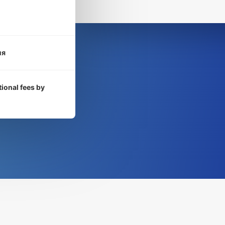
ия
tional fees by