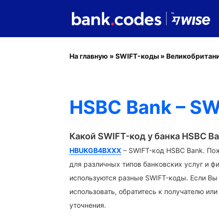
На главную
»
SWIFT-коды
»
Великобритан
HSBC Bank – SW
Какой SWIFT-код у банка HSBC B
HBUKGB4BXXX
– SWIFT-код HSBC Bank. Пож
для различных типов банковских услуг и ф
используются разные SWIFT-коды. Если Вы 
использовать, обратитесь к получателю или
уточнения.