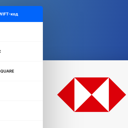
WIFT-код
C
SQUARE