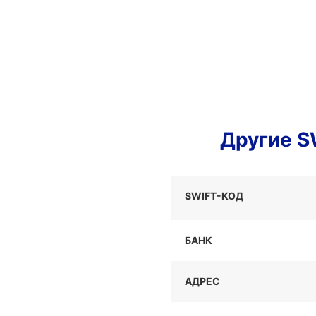
Другие S
SWIFT-КОД
БАНК
АДРЕС