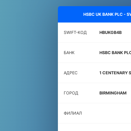
HSBC UK BANK PLC - S
SWIFT-КОД
HBUKGB4B
БАНК
HSBC BANK PL
АДРЕС
1 CENTENARY 
ГОРОД
BIRMINGHAM
ФИЛИАЛ