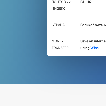
ПОЧТОВЫЙ
B1 1HQ
ИНДЕКС
СТРАНА
Великобритан
MONEY
Save on interna
TRANSFER
using
Wise