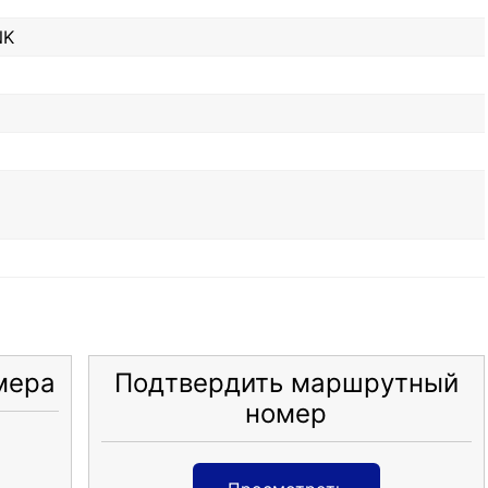
NK
мера
Подтвердить маршрутный
номер