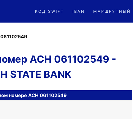
КОД SWIFT
IBAN
МАРШРУТНЫЙ
»
061102549
омер ACH 061102549 -
H STATE BANK
ном номере ACH 061102549