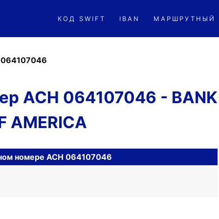
КОД SWIFT
IBAN
МАРШРУТНЫЙ
»
064107046
ер ACH 064107046 - BANK
F AMERICA
ном номере ACH 064107046