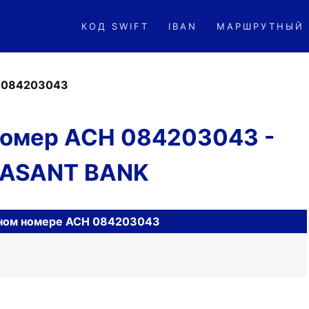
КОД SWIFT
IBAN
МАРШРУТНЫЙ
»
084203043
омер ACH 084203043 -
ASANT BANK
ном номере ACH 084203043