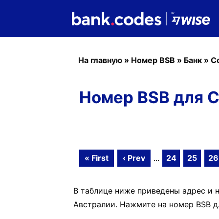
На главную
»
Номер BSB
»
Банк
»
C
Номер BSB для C
« First
‹ Prev
...
24
25
26
В таблице ниже приведены адрес и 
Австралии. Нажмите на номер BSB дл