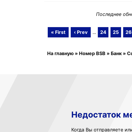
Последнее обн
« First
‹ Prev
...
24
25
26
На главную
»
Номер BSB
»
Банк
»
C
Недостаток м
Когда Вы отправляете ил