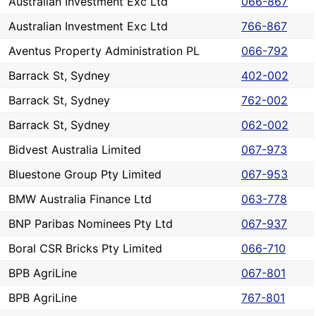
Australian Investment Exc Ltd
066-867
Australian Investment Exc Ltd
766-867
Aventus Property Administration PL
066-792
Barrack St, Sydney
402-002
Barrack St, Sydney
762-002
Barrack St, Sydney
062-002
Bidvest Australia Limited
067-973
Bluestone Group Pty Limited
067-953
BMW Australia Finance Ltd
063-778
BNP Paribas Nominees Pty Ltd
067-937
Boral CSR Bricks Pty Limited
066-710
BPB AgriLine
067-801
BPB AgriLine
767-801