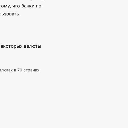
ому, что банки по-
льзовать
 некоторых валюты
алютах в 70 странах.