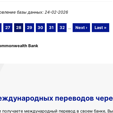
овление базы данных: 24-02-2026
27
28
29
30
31
32
...
Next ›
Last »
ommonwealth Bank
еждународных переводов чере
и получаете международный перевод в своем банке, Вы