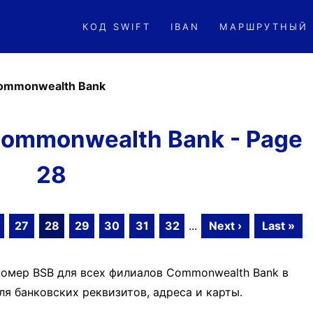
КОД SWIFT
IBAN
МАРШРУТНЫЙ
ommonwealth Bank
ommonwealth Bank - Page
28
27
28
29
30
31
32
...
Next ›
Last »
номер BSB для всех филиалов Commonwealth Bank в
я банковских реквизитов, адреса и карты.