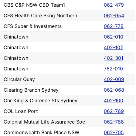
CBS C&P NSW CBD Team1
062-479
CFS Health Care Bkng Northern
062-954
CFS Super & Investments
062-778
Chinatown
062-010
Chinatown
402-107
Chinatown
402-301
Chinatown
762-010
Circular Quay
402-009
Clearing Branch Sydney
062-068
Cnr King & Clarence Sts Sydney
402-100
COL Loan Port
062-769
Colonial Mutual Life Assurance Soc
062-788
Commonwealth Bank Place NSW
062-705