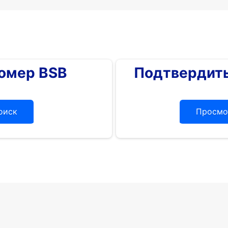
номер BSB
Подтвердить
оиск
Просмо