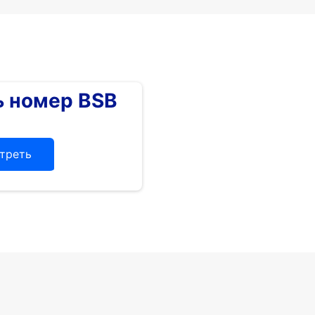
 номер BSB
треть