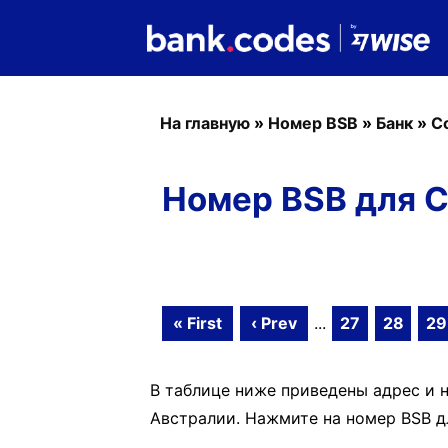
На главную
»
Номер BSB
»
Банк
»
C
Номер BSB для C
« First
‹ Prev
...
27
28
29
В таблице ниже приведены адрес и 
Австралии. Нажмите на номер BSB дл