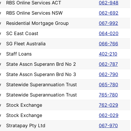
y
RBS Online Services ACT
062-948
y
RBS Online Services NSW
062-692
y
Residential Mortgage Group
067-992
y
SC East Coast
064-020
y
SG Fleet Australia
066-766
y
Staff Loans
402-210
y
State Asscn Superann Brd No 2
062-787
y
State Asscn Superann Brd No 3
062-790
y
Statewide Superannuation Trust
065-780
y
Statewide Superannuation Trust
765-780
y
Stock Exchange
762-029
y
Stock Exchange
062-029
y
Stratapay Pty Ltd
067-970