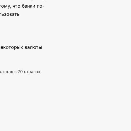
ому, что банки по-
льзовать
 некоторых валюты
алютах в 70 странах.