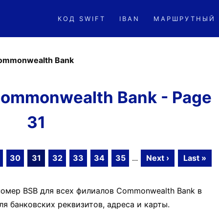
КОД SWIFT
IBAN
МАРШРУТНЫЙ
ommonwealth Bank
ommonwealth Bank - Page
31
30
31
32
33
34
35
...
Next ›
Last »
номер BSB для всех филиалов Commonwealth Bank в
я банковских реквизитов, адреса и карты.