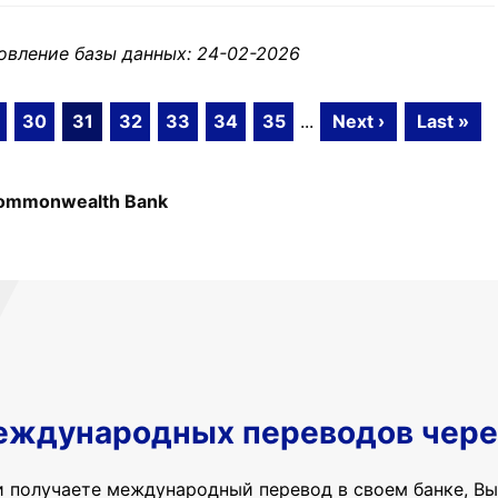
овление базы данных: 24-02-2026
30
31
32
33
34
35
...
Next ›
Last »
ommonwealth Bank
еждународных переводов чере
и получаете международный перевод в своем банке, Вы