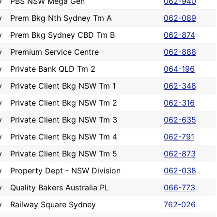
y
PBS NSW Mega Gen
062-940
y
Prem Bkg Nth Sydney Tm A
062-089
y
Prem Bkg Sydney CBD Tm B
062-874
y
Premium Service Centre
062-888
y
Private Bank QLD Tm 2
064-196
y
Private Client Bkg NSW Tm 1
062-348
y
Private Client Bkg NSW Tm 2
062-316
y
Private Client Bkg NSW Tm 3
062-635
y
Private Client Bkg NSW Tm 4
062-791
y
Private Client Bkg NSW Tm 5
062-873
y
Property Dept - NSW Division
062-038
y
Quality Bakers Australia PL
066-773
y
Railway Square Sydney
762-026