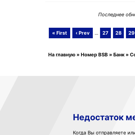
Последнее обн
« First
‹ Prev
...
27
28
29
На главную
»
Номер BSB
»
Банк
»
C
Недостаток м
Когда Вы отправляете ил