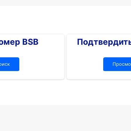
номер BSB
Подтвердить
оиск
Просмо