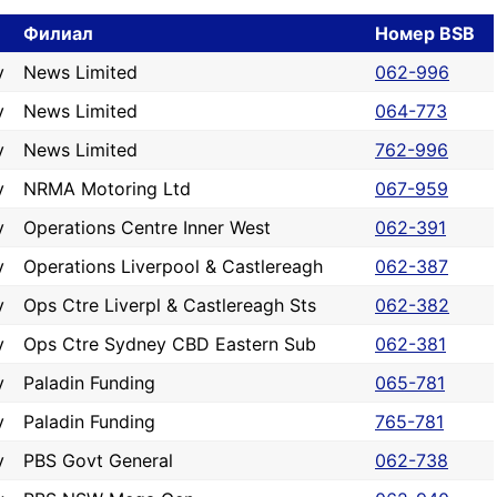
Филиал
Номер BSB
y
News Limited
062-996
y
News Limited
064-773
y
News Limited
762-996
y
NRMA Motoring Ltd
067-959
y
Operations Centre Inner West
062-391
y
Operations Liverpool & Castlereagh
062-387
y
Ops Ctre Liverpl & Castlereagh Sts
062-382
y
Ops Ctre Sydney CBD Eastern Sub
062-381
y
Paladin Funding
065-781
y
Paladin Funding
765-781
y
PBS Govt General
062-738