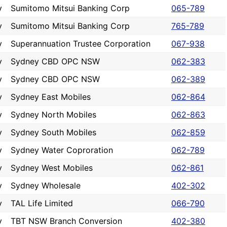
y
Sumitomo Mitsui Banking Corp
065-789
y
Sumitomo Mitsui Banking Corp
765-789
y
Superannuation Trustee Corporation
067-938
y
Sydney CBD OPC NSW
062-383
y
Sydney CBD OPC NSW
062-389
y
Sydney East Mobiles
062-864
y
Sydney North Mobiles
062-863
y
Sydney South Mobiles
062-859
y
Sydney Water Coproration
062-789
y
Sydney West Mobiles
062-861
y
Sydney Wholesale
402-302
y
TAL Life Limited
066-790
y
TBT NSW Branch Conversion
402-380