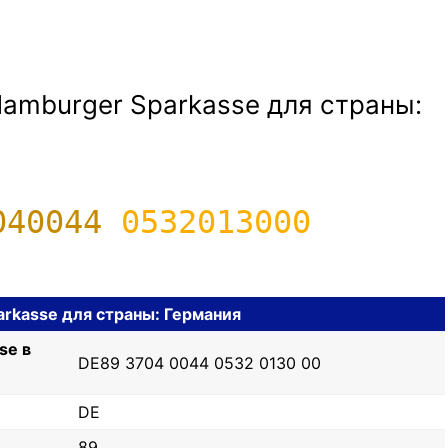
amburger Sparkasse для страны:
040044
0532013000
rkasse для страны: Германия
se в
DE89 3704 0044 0532 0130 00
DE
89