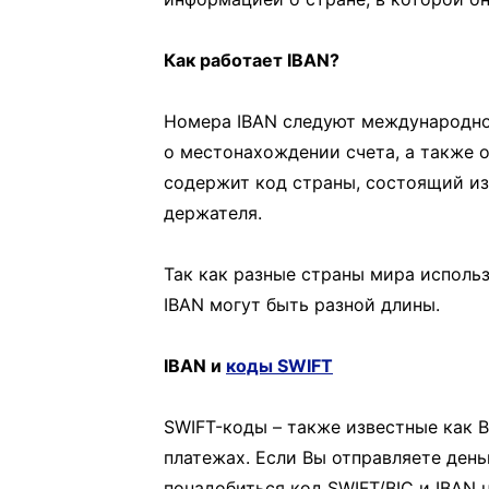
Как работает IBAN?
Номера IBAN следуют международно
о местонахождении счета, а также 
содержит код страны, состоящий из
держателя.
Так как разные страны мира исполь
IBAN могут быть разной длины.
IBAN и
коды SWIFT
SWIFT-коды – также известные как 
платежах. Если Вы отправляете день
понадобиться код SWIFT/BIC и IBAN н