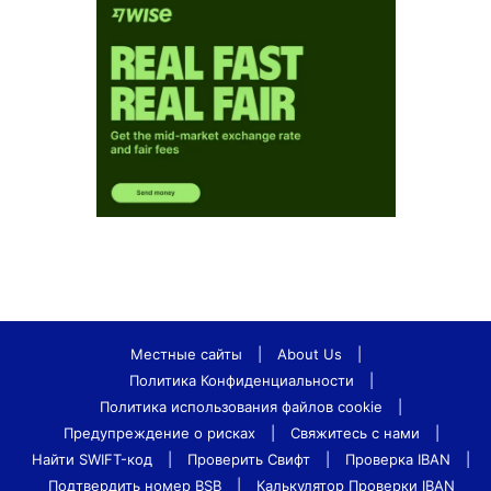
Местные сайты
|
About Us
|
Политика Конфиденциальности
|
Политика использования файлов cookie
|
Предупреждение о рисках
|
Свяжитесь с нами
|
Найти SWIFT-код
|
Проверить Свифт
|
Проверка IBAN
|
Подтвердить номер BSB
|
Калькулятор Проверки IBAN