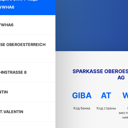
WWHA6
WWHA6
SE OBEROESTERREICH
SPARKASSE OBEROES
HNSTRASSE 8
AG
NTIN
GIBA
AT
Код банка
Код страны
ST.VALENTIN
мест
ния