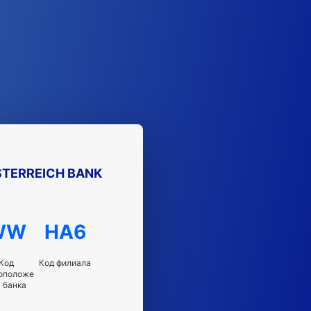
TERREICH BANK
WW
HA6
Код
Код филиала
оположе
 банка