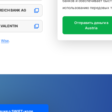
банков и обеспечивает быст
использованию передовых т
EICH BANK AG
Отправить деньги в
.VALENTIN
Austria
с
Wise
.
ция о SWIFT-коде