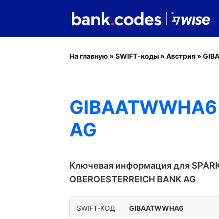
На главную
»
SWIFT-коды
»
Австрия
»
GIB
GIBAATWWHA6 
AG
Ключевая информация для SPAR
OBEROESTERREICH BANK AG
SWIFT-КОД
GIBAATWWHA6