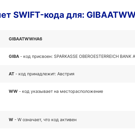
чет SWIFT-кода для: GIBAATW
GIBAATWWHA6
GIBA
- код присвоен: SPARKASSE OBEROESTERREICH BANK 
AT
- код принадлежит: Австрия
WW
- код указывает на месторасположение
W
- W означает, что код активен