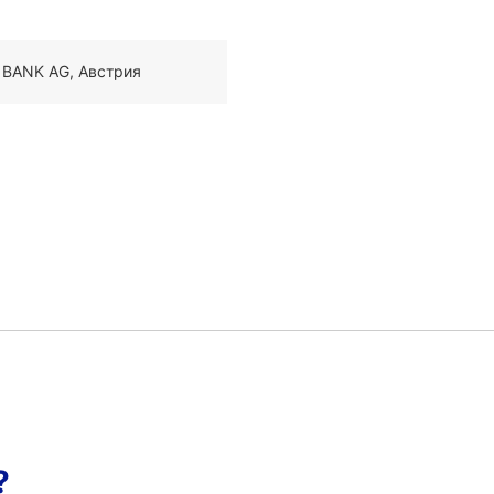
 BANK AG, Австрия
?