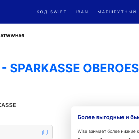
КОД SWIFT
IBAN
МАРШРУТНЫЙ
AATWWHA6
- SPARKASSE OBEROES
KASSE
Более выгодные и бы
Wise взимает более низкие