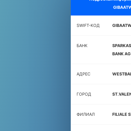
GIBAAT
SWIFT-КОД
GIBAAT
БАНК
SPARKAS
BANK AG
АДРЕС
WESTBA
ГОРОД
ST.VALE
ФИЛИАЛ
FILIALE 