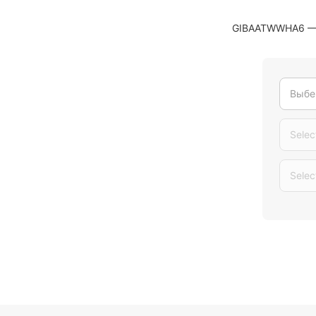
GIBAATWWHA6 — э
Выбе
Selec
Selec