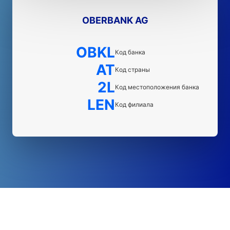
OBERBANK AG
OBKL
Код банка
AT
Код страны
2L
Код местоположения банка
LEN
Код филиала