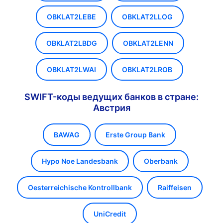
OBKLAT2LEBE
OBKLAT2LLOG
OBKLAT2LBDG
OBKLAT2LENN
OBKLAT2LWAI
OBKLAT2LROB
SWIFT-коды ведущих банков в стране:
Австрия
BAWAG
Erste Group Bank
Hypo Noe Landesbank
Oberbank
Oesterreichische Kontrollbank
Raiffeisen
UniCredit