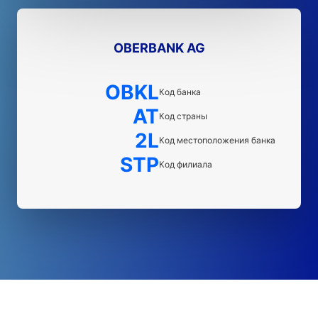
OBERBANK AG
OBKL
Код банка
AT
Код страны
2L
Код местоположения банка
STP
Код филиала