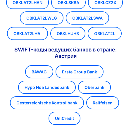
OBKLAT2LHAN
OBKLSKBA
OBKLCZ2X
OBKLAT2LWLG
OBKLAT2LSWA
OBKLAT2LHAI
OBKLHUHB
OBKLAT2L
SWIFT-коды ведущих банков в стране:
Австрия
BAWAG
Erste Group Bank
Hypo Noe Landesbank
Oberbank
Oesterreichische Kontrollbank
Raiffeisen
UniCredit