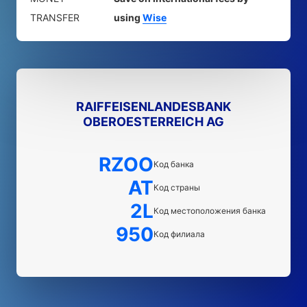
TRANSFER
using
Wise
RAIFFEISENLANDESBANK
OBEROESTERREICH AG
RZOO
Код банка
AT
Код страны
2L
Код местоположения банка
950
Код филиала