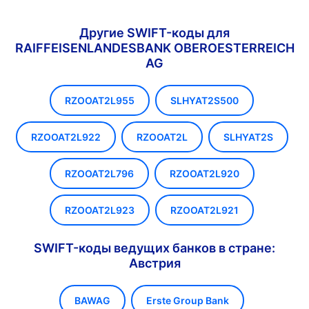
Другие SWIFT-коды для
RAIFFEISENLANDESBANK OBEROESTERREICH
AG
RZOOAT2L955
SLHYAT2S500
RZOOAT2L922
RZOOAT2L
SLHYAT2S
RZOOAT2L796
RZOOAT2L920
RZOOAT2L923
RZOOAT2L921
SWIFT-коды ведущих банков в стране:
Австрия
BAWAG
Erste Group Bank