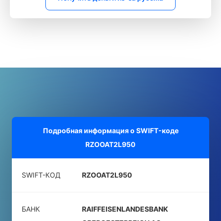
Подробная информация о SWIFT-коде
RZOOAT2L950
SWIFT-КОД
RZOOAT2L950
БАНК
RAIFFEISENLANDESBANK