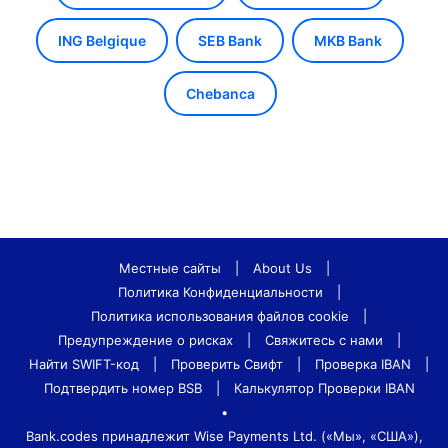
ING Belgique
SEB Bank
MKB Bank
Chebanca
Местные сайты
|
About Us
|
Политика Конфиденциальности
|
Политика использования файлов cookie
|
Предупреждение о рисках
|
Свяжитесь с нами
|
Найти SWIFT-код
|
Проверить Свифт
|
Проверка IBAN
|
Подтвердить номер BSB
|
Калькулятор Проверки IBAN
•
Bank.codes принадлежит Wise Payments Ltd. («Мы», «США»),