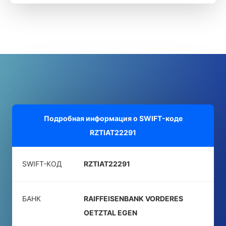
Подробная информация о SWIFT-коде
RZTIAT22291
SWIFT-КОД
RZTIAT22291
БАНК
RAIFFEISENBANK VORDERES
OETZTAL EGEN