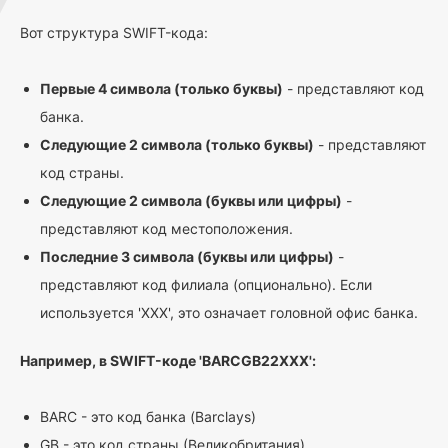
Вот структура SWIFT-кода:
Первые 4 символа (только буквы)
- представляют код
банка.
Следующие 2 символа (только буквы)
- представляют
код страны.
Следующие 2 символа (буквы или цифры)
-
представляют код местоположения.
Последние 3 символа (буквы или цифры)
-
представляют код филиала (опционально). Если
используется 'XXX', это означает головной офис банка.
Например, в SWIFT-коде 'BARCGB22XXX':
BARC - это код банка (Barclays)
GB - это код страны (Великобритания)