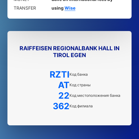
TRANSFER
using
Wise
RAIFFEISEN REGIONALBANK HALL IN
TIROL EGEN
RZTI
Код банка
AT
Код страны
22
Код местоположения банка
362
Код филиала