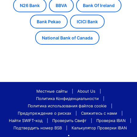
N26 Bank
BBVA
Bank Of Ireland
Bank Pekao
ICICI Bank
National Bank of Canada
Местные сайты
|
About Us
|
Политика Конфиденциальности
|
Политика использования файлов cookie
|
Предупреждение о рисках
|
Свяжитесь с нами
|
Найти SWIFT-код
|
Проверить Свифт
|
Проверка IBAN
|
Подтвердить номер BSB
|
Калькулятор Проверки IBAN
•