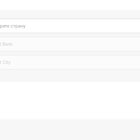
рите страну
t Bank
t City