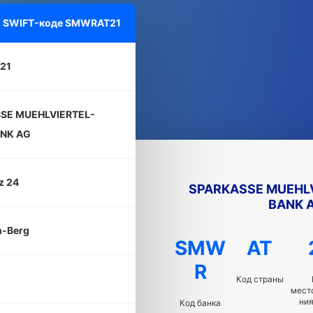
о SWIFT-коде
SMWRAT21
21
SE MUEHLVIERTEL-
NK AG
z 24
SPARKASSE MUEHL
BANK 
h-Berg
SMW
AT
R
Код страны
мест
ния
Код банка