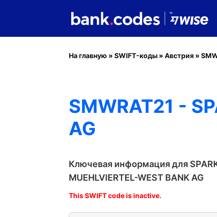
На главную
»
SWIFT-коды
»
Австрия
»
SMW
SMWRAT21 - S
AG
Ключевая информация для SPAR
MUEHLVIERTEL-WEST BANK AG
This SWIFT code is inactive.