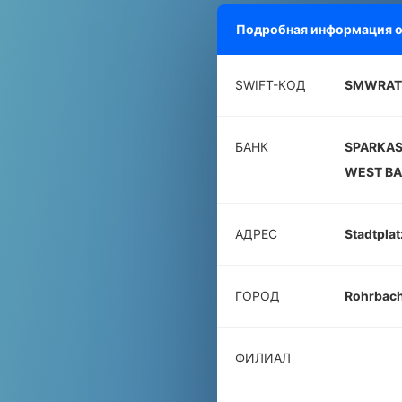
Подробная информация 
SWIFT-КОД
SMWRAT
БАНК
SPARKAS
WEST BA
АДРЕС
Stadtplat
ГОРОД
Rohrbac
ФИЛИАЛ