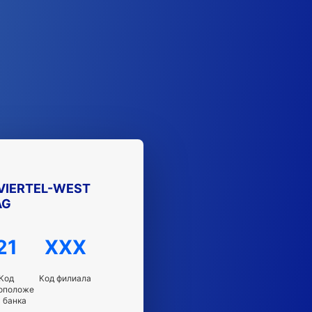
VIERTEL-WEST
AG
21
XXX
Код
Код филиала
оположе
 банка