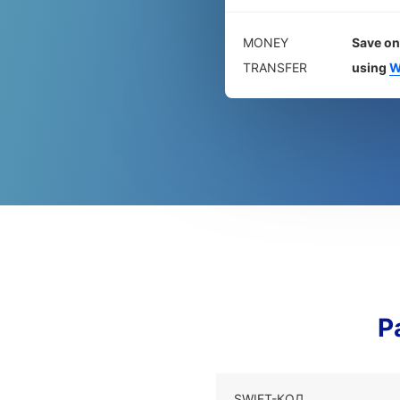
MONEY
Save on
TRANSFER
using
W
Р
SWIFT-КОД