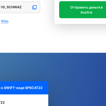
-10, SCHWAZ
Отправить деньги в
Austria
с
Wise
.
 о SWIFT-коде
SPSCAT22
T22