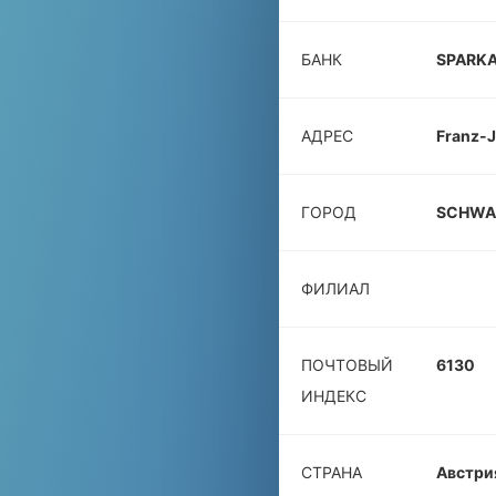
БАНК
SPARK
АДРЕС
Franz-J
ГОРОД
SCHWA
ФИЛИАЛ
ПОЧТОВЫЙ
6130
ИНДЕКС
СТРАНА
Австри