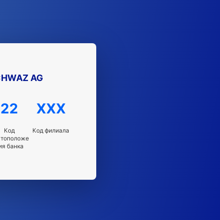
CHWAZ AG
22
XXX
Код
Код филиала
стоположе
ия банка