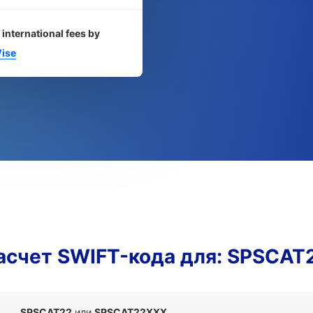
 international fees by
ise
асчет SWIFT-кода для: SPSCAT
SPSCAT22
или
SPSCAT22XXX