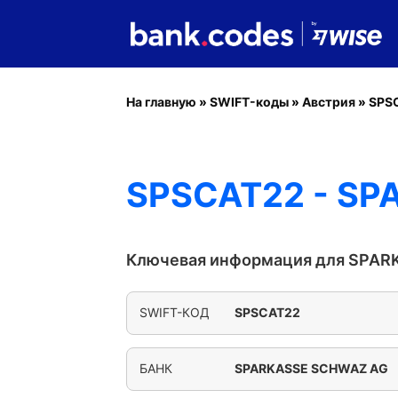
На главную
»
SWIFT-коды
»
Австрия
»
SPS
SPSCAT22 - S
Ключевая информация для SPA
SWIFT-КОД
SPSCAT22
БАНК
SPARKASSE SCHWAZ AG