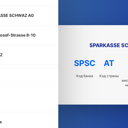
ASSE SCHWAZ AG
osef-Strasse 8-10
SPARKASSE S
Z
SPSC
AT
Код банка
Код страны
ме
н
я