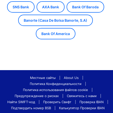
SNS Bank
AXA Bank
Bank Of Baroda
Banorte (Casa De Bolsa Banorte, S.A)
Bank Of America
Местные сайты
|
About Us
|
Политика Конфиденциальности
|
Политика использования файлов cookie
|
Предупреждение о рисках
|
Свяжитесь с нами
|
Найти SWIFT-код
|
Проверить Свифт
|
Проверка IBAN
|
Подтвердить номер BSB
|
Калькулятор Проверки IBAN