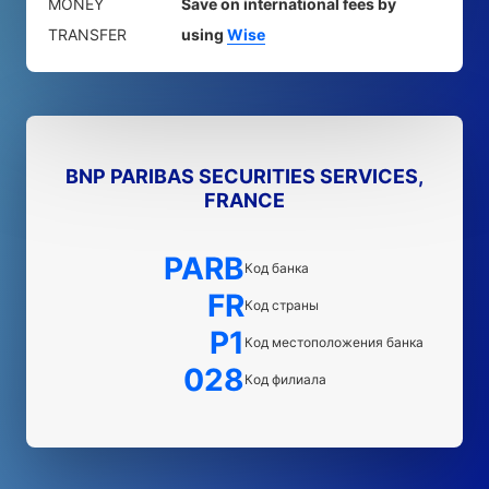
MONEY
Save on international fees by
TRANSFER
using
Wise
BNP PARIBAS SECURITIES SERVICES,
FRANCE
PARB
Код банка
FR
Код страны
P1
Код местоположения банка
028
Код филиала