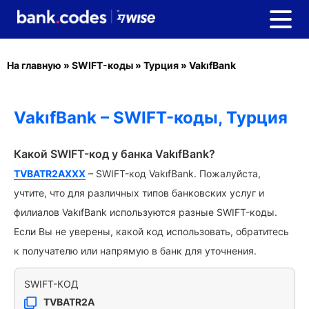
На главную
»
SWIFT-коды
»
Турция
»
VakıfBank
VakıfBank – SWIFT-коды, Турция
Какой SWIFT-код у банка VakıfBank?
TVBATR2AXXX
– SWIFT-код VakıfBank. Пожалуйста,
учтите, что для различных типов банковских услуг и
филиалов VakıfBank используются разные SWIFT-коды.
Если Вы не уверены, какой код использовать, обратитесь
к получателю или напрямую в банк для уточнения.
SWIFT-КОД
TVBATR2A