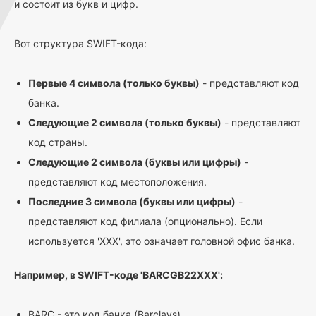
и состоит из букв и цифр.
Вот структура SWIFT-кода:
Первые 4 символа (только буквы)
- представляют код
банка.
Следующие 2 символа (только буквы)
- представляют
код страны.
Следующие 2 символа (буквы или цифры)
-
представляют код местоположения.
Последние 3 символа (буквы или цифры)
-
представляют код филиала (опционально). Если
используется 'XXX', это означает головной офис банка.
Например, в SWIFT-коде 'BARCGB22XXX':
BARC - это код банка (Barclays)