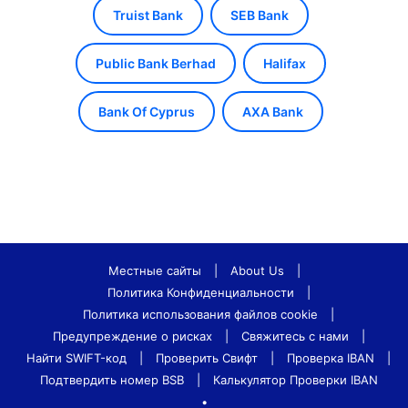
Truist Bank
SEB Bank
Public Bank Berhad
Halifax
Bank Of Cyprus
AXA Bank
Местные сайты
|
About Us
|
Политика Конфиденциальности
|
Политика использования файлов cookie
|
Предупреждение о рисках
|
Свяжитесь с нами
|
Найти SWIFT-код
|
Проверить Свифт
|
Проверка IBAN
|
Подтвердить номер BSB
|
Калькулятор Проверки IBAN
•