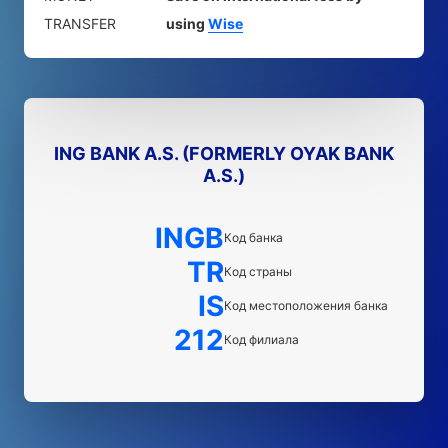
TRANSFER
using
Wise
ING BANK A.S. (FORMERLY OYAK BANK
A.S.)
INGB
Код банка
TR
Код страны
IS
Код местоположения банка
212
Код филиала