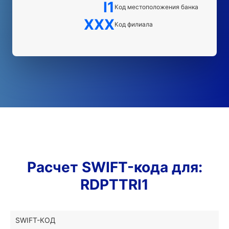
I1
Код местоположения банка
XXX
Код филиала
Расчет SWIFT-кода для:
RDPTTRI1
SWIFT-КОД