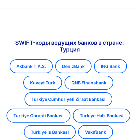
SWIFT-коды ведущих банков в стране:
Турция
Akbank T.A.S.
DenizBank
ING Bank
Kuveyt Türk
QNB Finansbank
Turkiye Cumhuriyeti Ziraat Bankasi
Turkiye Garanti Bankasi
Turkiye Halk Bankasi
Turkiye Is Bankasi
VakıfBank